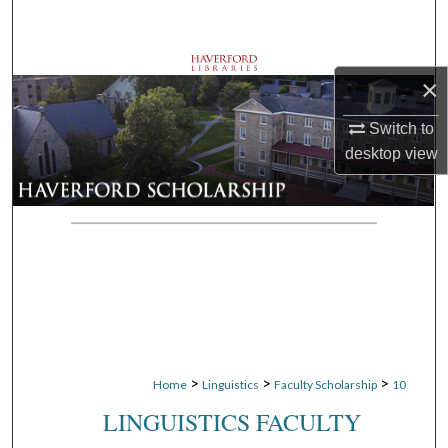
Search
Browse Departments
×
My Account
Switch to
desktop
view
About
Digital Commons Network™
>
>
>
Home
Linguistics
Faculty Scholarship
10
LINGUISTICS FACULTY